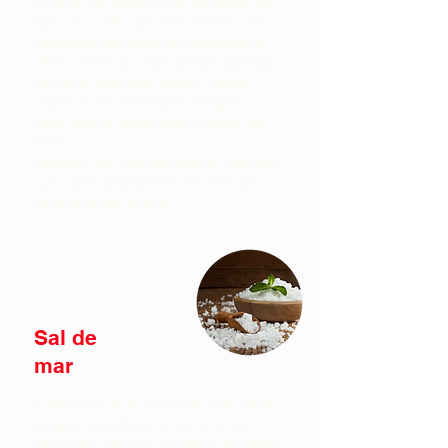
la carne, sin grasas y con alto aporte de
fibra (14 a 15%), así como también con un
porcentaje destacado de carbohidratos
(30%). Aporta una considerable cantidad
de calcio, magnesio, potasio, fósforo,
vitaminas del complejo B, omega 3 y
sobre todo es destacable su aporte de
hierro
cercano a los 9 mg/100 gramos, cantidad
que supera ampliamente a fuentes de
hierro de origen animal.
Sal de
mar
A diferencia de la sal común, esta sal es
secada naturalmente al sol. Al no ser
procesada conserva pequeñas cantidades