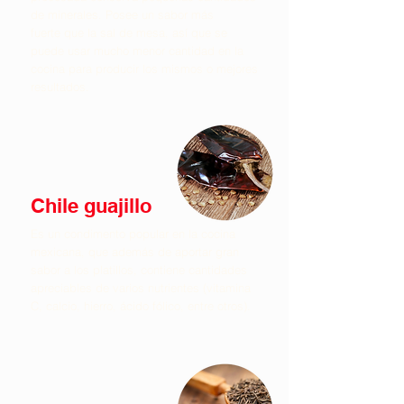
de minerales. Posee un sabor más
fuerte que la sal de mesa, así que se
puede usar mucho menor cantidad en la
cocina para producir los mismos o mejores
resultados.
Chile guajillo
Es un condimento popular en la cocina
mexicana, que además de aportar gran
sabor a los platillos, contiene cantidades
apreciables de varios nutrientes (vitamina
C, calcio, hierro, ácido fólico, entre otros).