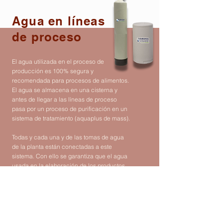
Agua en líneas
de proceso
El agua utilizada en el proceso de
producción es 100% segura y
recomendada para procesos de alimentos.
El agua se almacena en una cisterna y
antes de llegar a las líneas de proceso
pasa por un proceso de purificación en un
sistema de tratamiento (aquaplus de mass).
Todas y cada una y de las tomas de agua
de la planta están conectadas a este
sistema. Con ello se garantiza que el agua
usada en la elaboración de los productos
sea inocua.
Tratamiento de agua
aquaplus de mass