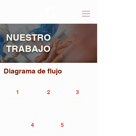
NUESTRO
TRABAJO
Diagrama de flujo
1
2
3
Recepción
Acondicionamiento
Molido y
de soya
mezclado
4
5
Embutido
Secado