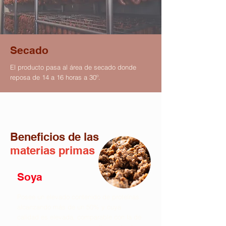
Secado
El producto pasa al área de secado donde
reposa de 14 a 16 horas a 30º.
Beneficios de las
materias primas
Soya
Posee un elevado contenido de proteínas,
alcanzando más de un 50% y cuya
calidad es elevada, comparable con la de