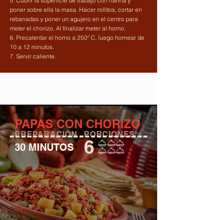
5. Cubrir la superficie de trabajo con harina y
poner sobre ella la masa. Hacer rollitos, cortar en
rebanadas y poner un agujero en el centro para
meter el chorizo. Al finalizar meter al horno.
6. Precalentar el horno a 250º C, luego hornear de
10 a 12 minutos.
7. Servir caliente.
PAPAS CON CHORIZO
PREPARACIÓN
PORCIONES
6
30 MINUTOS