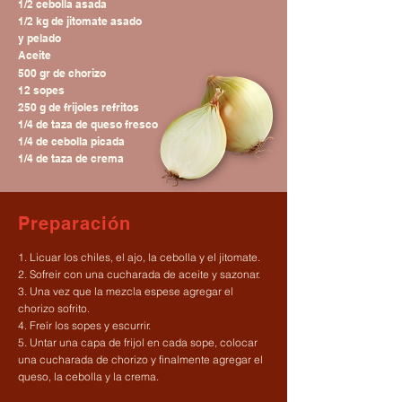
1/2 cebolla asada
1/2 kg de jitomate asado
y pelado
Aceite
500 gr de chorizo
12 sopes
250 g de frijoles refritos
1/4 de taza de queso fresco
1/4 de cebolla picada
1/4 de taza de crema
Preparación
1. Licuar los chiles, el ajo, la cebolla y el jitomate.
2. Sofreir con una cucharada de aceite y sazonar.
3. Una vez que la mezcla espese agregar el
chorizo sofrito.
4. Freír los sopes y escurrir.
5. Untar una capa de frijol en cada sope, colocar
una cucharada de chorizo y finalmente agregar el
queso, la cebolla y la crema.