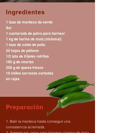
Ingredientes
1 taza de manteca de cerdo
Sal
1 cucharada de polvo para hornear
1 kg de harina de maíz (nixtamal)
1 taza de caldo de pollo
20 hojas de plátano
1/2 lata de frijoles refritos
150 g de chorizo
200 g de queso fresco
10 chiles serranos cortados
en rajas
Preparación
1. Batir la manteca hasta conseguir una
consistencia acremada.
2. Agregar sal, polvo para hornear y harina de maíz