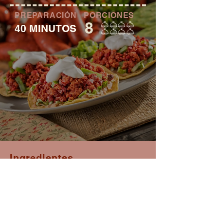
PREPARACIÓN
PORCIONES
8
40 MINUTOS
Ingredientes
250 g de chorizo picado
1 papa cortada en cubitos
1 taza de frijoles negros cocidos
4 rábanos cortados en cubos
1/2 taza de cilantro desinfectado