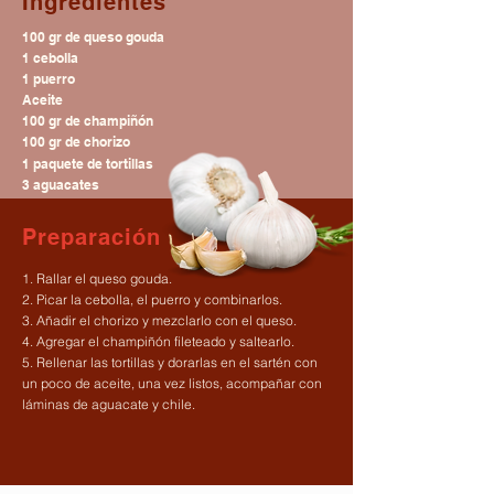
Ingredientes
100 gr de queso gouda
1 cebolla
1 puerro
Aceite
100 gr de champiñón
100 gr de chorizo
1 paquete de tortillas
3 aguacates
Chiles serranos
Preparación
1. Rallar el queso gouda.
2. Picar la cebolla, el puerro y combinarlos.
3. Añadir el chorizo y mezclarlo con el queso.
4. Agregar el champiñón fileteado y saltearlo.
5. Rellenar las tortillas y dorarlas en el sartén con
un poco de aceite, una vez listos, acompañar con
láminas de aguacate y chile.