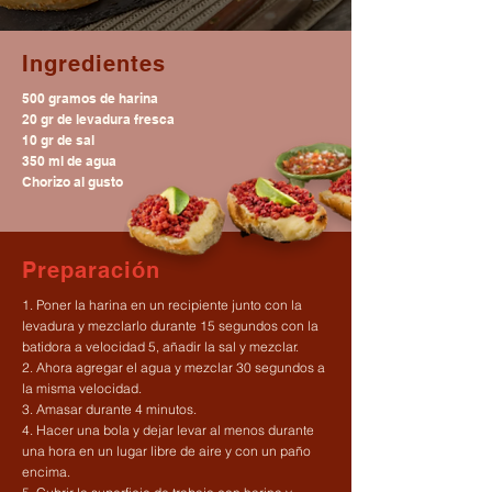
Ingredientes
500 gramos de harina
20 gr de levadura fresca
10 gr de sal
350 ml de agua
Chorizo al gusto
Preparación
1. Poner la harina en un recipiente junto con la
levadura y mezclarlo durante 15 segundos con la
batidora a velocidad 5, añadir la sal y mezclar.
2. Ahora agregar el agua y mezclar 30 segundos a
la misma velocidad.
3. Amasar durante 4 minutos.
4. Hacer una bola y dejar levar al menos durante
una hora en un lugar libre de aire y con un paño
encima.