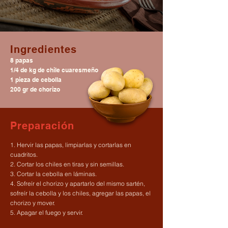
Ingredientes
8 papas
1/4 de kg de chile cuaresmeño
1 pieza de cebolla
200 gr de chorizo
Preparación
1. Hervir las papas, limpiarlas y cortarlas en
cuadritos.
2. Cortar los chiles en tiras y sin semillas.
3. Cortar la cebolla en láminas.
4. Sofreír el chorizo y apartarlo del mismo sartén,
sofreír la cebolla y los chiles, agregar las papas, el
chorizo y mover.
5. Apagar el fuego y servir.