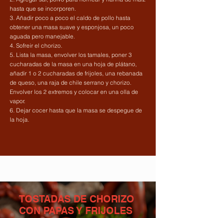
hasta que se incorporen.
3. Añadir poco a poco el caldo de pollo hasta
obtener una masa suave y esponjosa, un poco
aguada pero manejable.
4. Sofreir el chorizo.
5. Lista la masa, envolver los tamales, poner 3
cucharadas de la masa en una hoja de plátano,
añadir 1 o 2 cucharadas de frijoles, una rebanada
de queso, una raja de chile serrano y chorizo.
Envolver los 2 extremos y colocar en una olla de
vapor.
6. Dejar cocer hasta que la masa se despegue de
la hoja.
TOSTADAS DE CHORIZO
CON PAPAS Y FRIJOLES